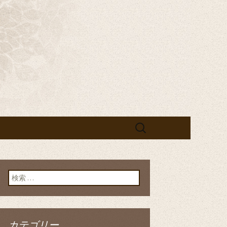
宴なら「黄
検
索:
検索:
カテゴリー