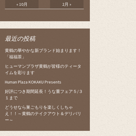
« 10月
2月 »
最近の投稿
黄鶴の華やかな新ブランド始まります！
「福福茶」
ヒューマンプラザ黄鶴が皆様のティータ
イムを彩ります
Human Plaza KOKAKU Presents
好評につき期間延長！うな重フェア５/３
１まで
どうせなら巣ごもりを楽しくしちゃ
え！！～黄鶴のテイクアウト＆デリバリ
ー～