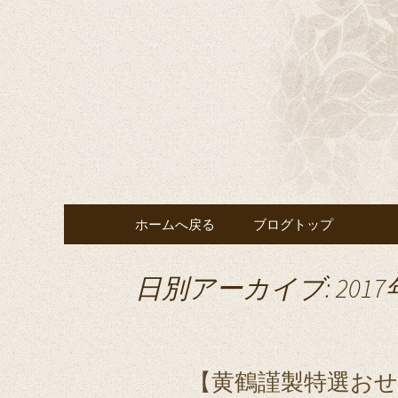
千葉の宴会・結婚式・披露
千葉の宴
鶴」へ
コンテンツへ移動
ホームへ戻る
ブログトップ
日別アーカイブ: 2017
【黄鶴謹製特選おせち