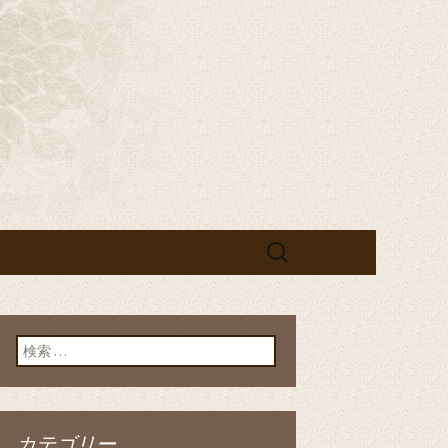
宴なら「黄
検
索:
検索:
カテゴリー