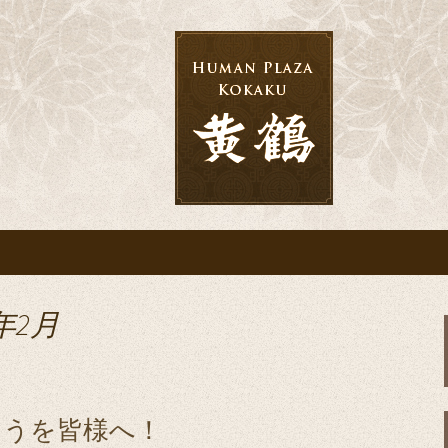
宴なら「黄鶴」へ
会・結婚式・披露
年2月
とうを皆様へ！