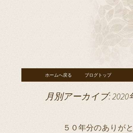
千葉の宴会・結婚式・披露
千葉の宴
鶴」へ
コンテンツへ移動
ホームへ戻る
ブログトップ
月別アーカイブ: 2020
５０年分のありが