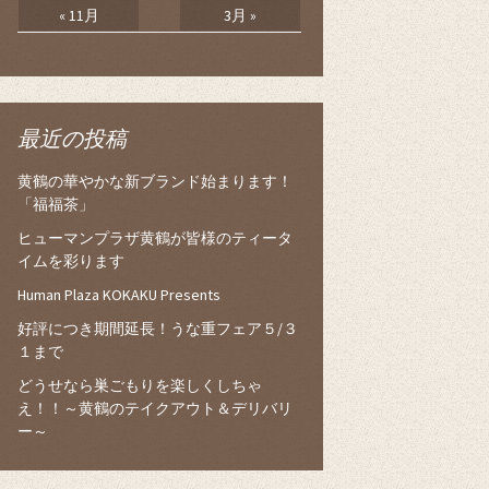
« 11月
3月 »
最近の投稿
黄鶴の華やかな新ブランド始まります！
「福福茶」
ヒューマンプラザ黄鶴が皆様のティータ
イムを彩ります
Human Plaza KOKAKU Presents
好評につき期間延長！うな重フェア５/３
１まで
どうせなら巣ごもりを楽しくしちゃ
え！！～黄鶴のテイクアウト＆デリバリ
ー～