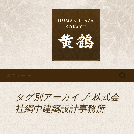
千葉の宴会・結婚式・披露宴なら「黄
鶴」へ
千葉の宴会・結婚式・披露宴な
ら「黄鶴」へ
コンテンツへ移動
検
メニュー
索:
タグ別アーカイブ: 株式会
社網中建築設計事務所