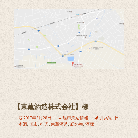
【東薫酒造株式会社】様
2017年3月28日
旭市周辺情報
卯兵衛
,
日
本酒
,
旭市
,
杜氏
,
東薫酒造
,
総の舞
,
酒蔵