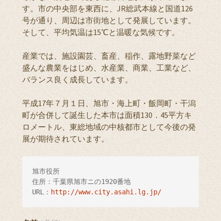
す。市の中央部を東西に、JR総武本線と国道126
号が通り、周辺は市街地として発展しています。
そして、平均気温は15℃と温暖な気候です。
産業では、施設園芸、畜産、稲作、露地野菜など
盛んな農業をはじめ、水産業、商業、工業など、
バランス良く成長しています。
平成17年７月１日、旭市・海上町・飯岡町・干潟
町が合併して誕生した本市は面積130．45平方キ
ロメートル、東総地域の中核都市として今後の発
展が期待されています。
旭市役所

住所：千葉県旭市ニの1920番地

URL：
http://www.city.asahi.lg.jp/