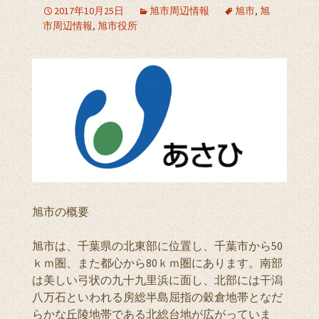
2017年10月25日
旭市周辺情報
旭市
,
旭
市周辺情報
,
旭市役所
旭市の概要
旭市は、千葉県の北東部に位置し、千葉市から50
ｋｍ圏、また都心から80ｋｍ圏にあります。南部
は美しい弓状の九十九里浜に面し、北部には干潟
八万石といわれる房総半島屈指の穀倉地帯となだ
らかな丘陵地帯である北総台地が広がっていま