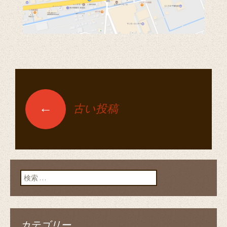
←
古い投稿
投稿ナビゲーショ
ン
検索:
カテゴリー