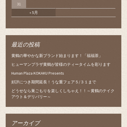
31
« 5月
最近の投稿
黄鶴の華やかな新ブランド始まります！「福福茶」
ヒューマンプラザ黄鶴が皆様のティータイムを彩ります
Human Plaza KOKAKU Presents
好評につき期間延長！うな重フェア５/３１まで
どうせなら巣ごもりを楽しくしちゃえ！！～黄鶴のテイク
アウト＆デリバリー～
アーカイブ