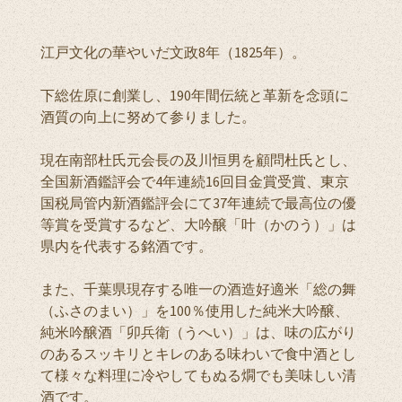
江戸文化の華やいだ文政8年（1825年）。
下総佐原に創業し、190年間伝統と革新を念頭に
酒質の向上に努めて参りました。
現在南部杜氏元会長の及川恒男を顧問杜氏とし、
全国新酒鑑評会で4年連続16回目金賞受賞、東京
国税局管内新酒鑑評会にて37年連続で最高位の優
等賞を受賞するなど、大吟醸「叶（かのう）」は
県内を代表する銘酒です。
また、千葉県現存する唯一の酒造好適米「総の舞
（ふさのまい）」を100％使用した純米大吟醸、
純米吟醸酒「卯兵衛（うへい）」は、味の広がり
のあるスッキリとキレのある味わいで食中酒とし
て様々な料理に冷やしてもぬる燗でも美味しい清
酒です。