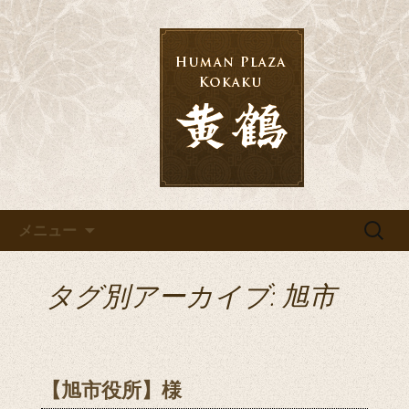
千葉の宴会・結婚式・披露宴なら「黄
鶴」へ
千葉の宴会・結婚式・披露宴な
ら「黄鶴」へ
コンテンツへ移動
検
メニュー
索:
タグ別アーカイブ: 旭市
【旭市役所】様