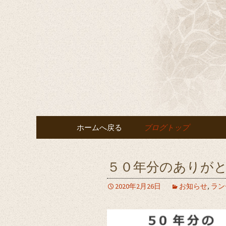
千葉の宴会・結婚式・披露
千葉の宴
鶴」へ
コンテンツへ移動
ホームへ戻る
ブログトップ
５０年分のありが
2020年2月26日
お知らせ
,
ラン