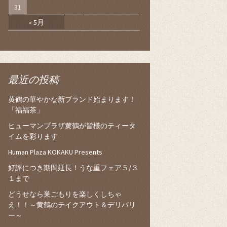
31
« 5月
最近の投稿
黄鶴の華やかな新ブランド始まります！
「福福茶」
ヒューマンプラザ黄鶴が皆様のティータ
イムを彩ります
Human Plaza KOKAKU Presents
好評につき期間延長！うな重フェア５/３
１まで
どうせなら巣ごもりを楽しくしちゃ
え！！～黄鶴のテイクアウト＆デリバリ
ー～