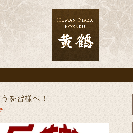
宴なら「黄鶴」へ
会・結婚式・披露
とうを皆様へ！
チ