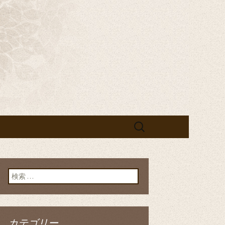
宴なら「黄
検
索:
検索:
カテゴリー