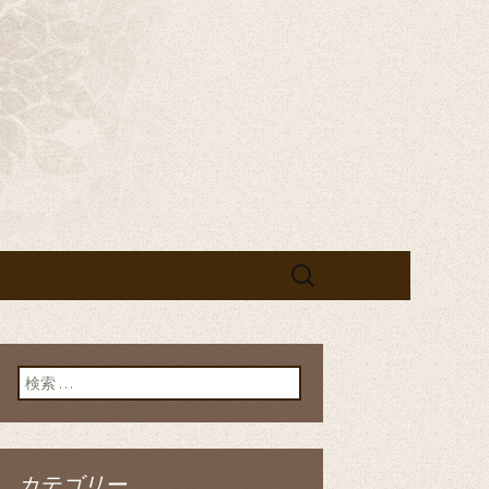
宴なら「黄
検
索:
検索:
カテゴリー