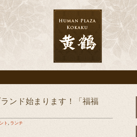
宴なら「黄鶴」へ
会・結婚式・披露
ブランド始まります！「福福
ント
,
ランチ