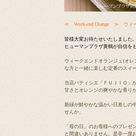
≪ Week-end Orange ≫
皆様大変お
ヒューマンプラザ黄鶴が自信を
ウィークエンドオランジュ(オレ
な方と一緒に楽しむ定番のスイ
当店パティシエ「ＦＵＪＩＯ」
甘さとオレンジの爽やかな香り
新緑が鮮やかな温かい日差しの
せんか。
「母の日」のお母様へのプレゼ
と間違いありません。是非一度