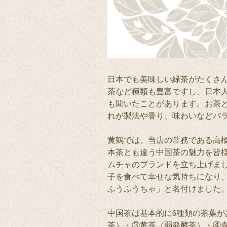
日本でも美味しい緑茶がたくさ
茶など種類も豊富ですし、日本
も聞いたことがあります。お茶
れが製法や香り、味わいなどバ
黄鶴では、当店の常務である高
本茶とも違う中国茶の魅力を皆
ムチャのブランドを立ち上げま
子を食べて幸せな気持ちになり
ふうふうちゃ」と名付けました
中国茶は基本的に6種類の茶葉
茶）・③黄茶（弱発酵茶）・④