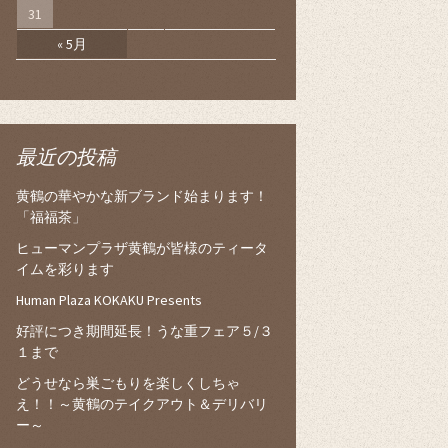
31
« 5月
最近の投稿
黄鶴の華やかな新ブランド始まります！
「福福茶」
ヒューマンプラザ黄鶴が皆様のティータ
イムを彩ります
Human Plaza KOKAKU Presents
好評につき期間延長！うな重フェア５/３
１まで
どうせなら巣ごもりを楽しくしちゃ
え！！～黄鶴のテイクアウト＆デリバリ
ー～