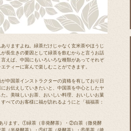
んありますよね。緑茶だけじゃなく玄米茶やほうじ
人が長生きの要因として緑茶を飲むからと言うお話
と言えば、中国にもいろいろな種類があってそれぞ
ラエティーに富んで楽しむことができます。
橋が中国茶インストラクターの資格を有しており日
様にお伝えしていきたいと、中国茶を中心としたヤ
した。美味しいお茶、おいしい料理、おいしいお菓
、すべてのお客様に福が訪れるようにと「福福茶：
。
があります。①緑茶（非発酵茶）・②白茶（微発酵
青茶（半発酵茶）・⑤紅茶（発酵茶）・⑥黒茶（後