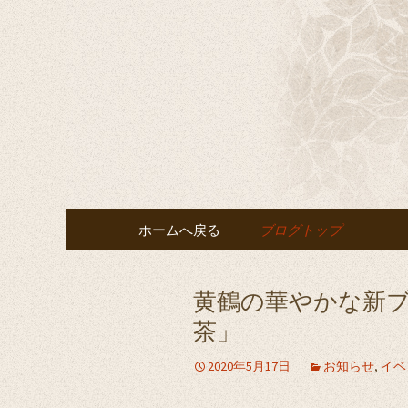
千葉の宴会・結婚式・披露
千葉の宴
鶴」へ
コンテンツへ移動
ホームへ戻る
ブログトップ
黄鶴の華やかな新
茶」
2020年5月17日
お知らせ
,
イベ