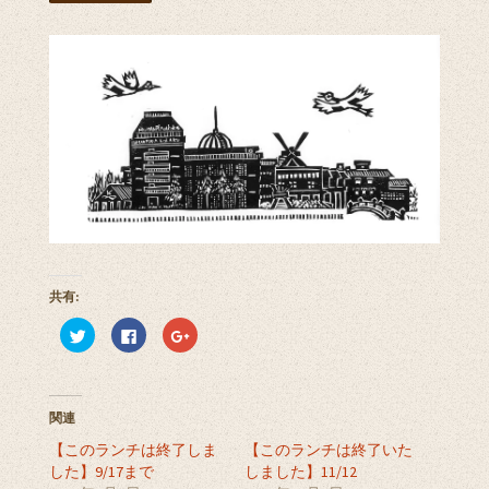
共有:
ク
F
ク
リ
a
リ
ッ
c
ッ
ク
e
ク
し
b
し
て
o
て
T
o
G
関連
w
k
o
i
で
o
【このランチは終了しま
t
共
g
【このランチは終了いた
t
有
l
した】9/17まで
しました】11/12
e
す
e
r
る
+