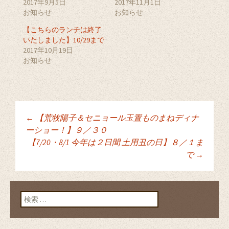
2017年9月5日
2017年11月1日
で
に
で
お知らせ
共
は
共
お知らせ
有
ク
有
(
リ
(
【こちらのランチは終了
新
ッ
新
し
ク
し
いたしました】10/29まで
い
し
い
ウ
て
ウ
2017年10月19日
ィ
く
ィ
お知らせ
ン
だ
ン
ド
さ
ド
ウ
い
ウ
で
(
で
開
新
開
き
し
き
ま
い
ま
す
ウ
す
)
ィ
)
ン
←
【荒牧陽子＆セニョール玉置ものまねディナ
ド
投稿ナビゲーショ
ウ
ーショー！】９／３０
で
開
【7/20・8/1 今年は２日間 土用丑の日】８／１ま
き
ま
で
→
ン
す
)
検索: