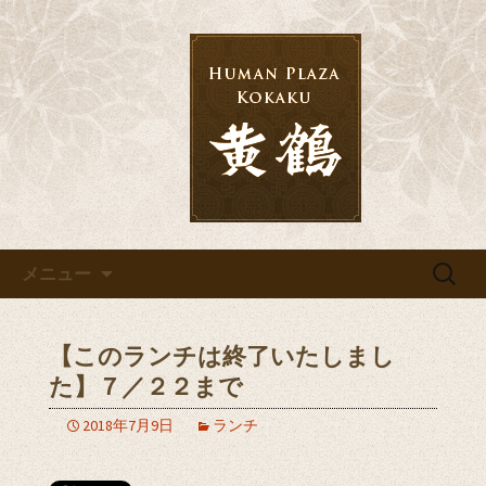
千葉の宴会・結婚式・披露宴なら「黄
鶴」へ
千葉の宴会・結婚式・披露宴な
ら「黄鶴」へ
コンテンツへ移動
検
メニュー
索:
【このランチは終了いたしまし
た】７／２２まで
2018年7月9日
ランチ