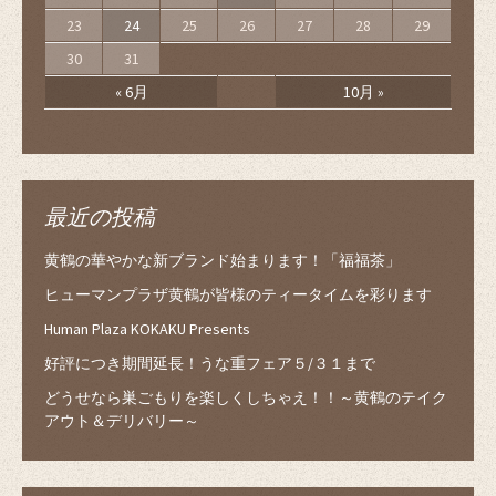
23
24
25
26
27
28
29
30
31
« 6月
10月 »
最近の投稿
黄鶴の華やかな新ブランド始まります！「福福茶」
ヒューマンプラザ黄鶴が皆様のティータイムを彩ります
Human Plaza KOKAKU Presents
好評につき期間延長！うな重フェア５/３１まで
どうせなら巣ごもりを楽しくしちゃえ！！～黄鶴のテイク
アウト＆デリバリー～