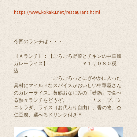
https://www.kokaku.net/restaurant.html
今回のランチは・・・
《Ａランチ》：【ごろごろ野菜とチキンの中華風
カレーライス】 ￥１，０８０税
込
ごろごろっとにぎやかに入った
具材にマイルドなスパイスがおいしい中華屋さん
のカレーライス。黄鶴おなじみの「砂鍋」で食べ
る熱々ランチをどうぞ。 ＊スープ、ミ
ニサラダ、ライス（お代わり自由）、香の物、杏
仁豆腐、選べるドリンク付き＊