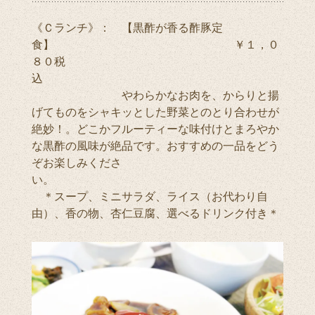
《Ｃランチ》： 【黒酢が香る酢豚定
食】 ￥１，０
８０税
込
やわらかなお肉を、からりと揚
げてものをシャキッとした野菜とのとり合わせが
絶妙！。どこかフルーティーな味付けとまろやか
な黒酢の風味が絶品です。おすすめの一品をどう
ぞお楽しみくださ
い。
＊スープ、ミニサラダ、ライス（お代わり自
由）、香の物、杏仁豆腐、選べるドリンク付き＊