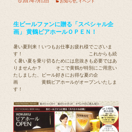
2017年7月12日
お知らせ
,
イベント
生ビールファンに贈る「スペシャル企
画」 黄鶴ビアホールＯＰＥＮ！
暑い夏到来！いつもお仕事お疲れ様でございま
す！ これからも続
く暑い夏を乗り切るためには息抜きも必要ではあ
りませんか？ そこで黄鶴が特別にご用意い
たしました、ビール好きにお得な夏の企
画 黄鶴ビアホールがオープンいたしま
す！