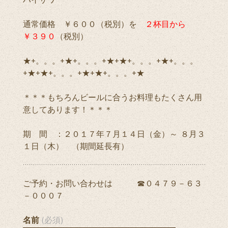
通常価格 ￥６００（税別）を
２杯目から
￥３９０
（税別）
★+。。。+★+。。。+★+★+。。。+★+。。。
+★+★+。。。+★+★+。。。+★
＊＊＊もちろんビールに合うお料理もたくさん用
意してあります！＊＊＊
期 間 ：２０１７年７月１４日（金）～ ８月３
１日（木） （期間延長有）
ご予約・お問い合わせは ☎０４７９－６３
－０００７
名前
(必須)