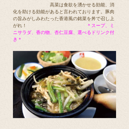
高菜は食欲を湧かせる効能、消
化を助ける効能があると言われております。豚肉
の旨みがしみわたった香港風の銘菜を丼で召し上
がれ！
＊スープ、ミ
ニサラダ、香の物、杏仁豆腐、選べるドリンク付
き＊