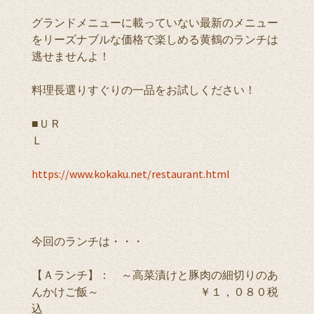
グランドメニューに載っていない最新のメニュー
をリーズナブルな価格で楽しめる黄鶴のランチは
逃せませんよ！
料理長選りすぐりの一品をお試しください！
■ＵＲ
Ｌ
https://www.kokaku.net/restaurant.html
今回のランチは・・・
【Ａランチ】： ～高菜漬けと豚肉の細切りのあ
んかけご飯～ ￥１，０８０税
込