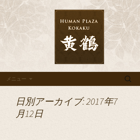
千葉の宴会・結婚式・披露宴なら「黄
鶴」へ
千葉の宴会・結婚式・披露宴な
ら「黄鶴」へ
コンテンツへ移動
検
メニュー
索:
日別アーカイブ: 2017年7
月12日