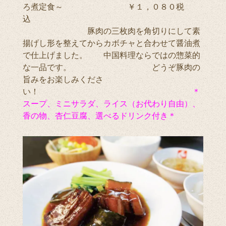
ろ煮定食～ ￥１，０８０税
込
豚肉の三枚肉を角切りにして素
揚げし形を整えてからカボチャと合わせて醤油煮
で仕上げました。 中国料理ならではの惣菜的
な一品です。 どうぞ豚肉の
旨みをお楽しみくださ
い！
＊
スープ、ミニサラダ、ライス（お代わり自由）、
香の物、杏仁豆腐、選べるドリンク付き＊