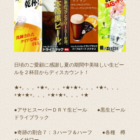
日頃のご愛顧に感謝し夏の期間中美味しい生ビー
ルを２杯目からディスカウント！
★+。。。+★+。。。+★+★+。。。+★+。。。
+★+★+。。。+★+★+。。。+★
●アサヒスーパーＤＲＹ生ビール ●黒生ビール
ドライブラック
●奇跡の割合７：３ハーフ＆ハーフ ●各種 樽
ハイサワー