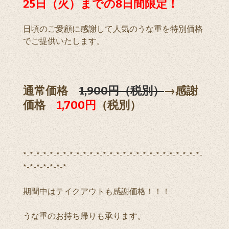
25日（火）までの8日間限定！
日頃のご愛顧に感謝して人気のうな重を特別価格
でご提供いたします。
通常価格
1,900円（税別）
→感謝
価格
1,700円
（税別）
*-*-*-*-*-*-*-*-*-*-*-*-*-*-*-*-*-*-*-*-*-*-*-*-*-*-*-
*-*-*-*-*-*-*
期間中はテイクアウトも感謝価格！！！
うな重のお持ち帰りも承ります。