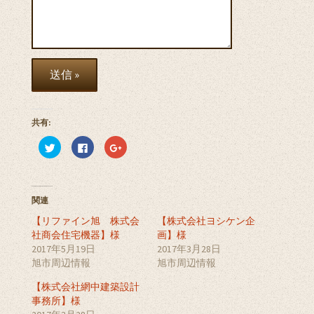
共有:
ク
F
ク
リ
a
リ
ッ
c
ッ
ク
e
ク
し
b
し
て
o
て
T
o
G
関連
w
k
o
i
で
o
【リファイン旭 株式会
t
共
g
【株式会社ヨシケン企
t
有
l
社商会住宅機器】様
画】様
e
す
e
r
る
+
2017年5月19日
2017年3月28日
で
に
で
旭市周辺情報
共
は
共
旭市周辺情報
有
ク
有
(
リ
(
【株式会社網中建築設計
新
ッ
新
し
ク
し
事務所】様
い
し
い
ウ
て
ウ