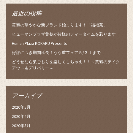
最近の投稿
黄鶴の華やかな新ブランド始まります！「福福茶」
ヒューマンプラザ黄鶴が皆様のティータイムを彩ります
Human Plaza KOKAKU Presents
好評につき期間延長！うな重フェア５/３１まで
どうせなら巣ごもりを楽しくしちゃえ！！～黄鶴のテイク
アウト＆デリバリー～
アーカイブ
2020年5月
2020年4月
2020年3月