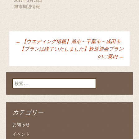
2017年3月28日
ィ
く
ィ
旭市周辺情報
ン
だ
ン
ド
さ
ド
ウ
い
ウ
で
(
で
開
新
開
き
し
き
ま
い
ま
す
ウ
す
)
ィ
)
ン
←
【ウエディング情報】旭市～千葉市～成田市
ド
投稿ナビゲーショ
ウ
【プランは終了いたしました】歓送迎会プラン
で
開
のご案内
→
き
ま
ン
す
)
検索:
カテゴリー
お知らせ
イベント