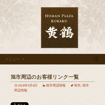
千葉の宴会・結婚式・披露宴なら「黄
鶴」へ
千葉の宴会・結婚式・披露宴な
ら「黄鶴」へ
コンテンツへ移動
検
メニュー
索:
旭市周辺のお客様リンク一覧
2016年9月6日
旭市周辺情報
旭市
,
旭市
周辺情報