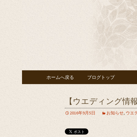
千葉の宴会・結婚式・披露
千葉の宴
鶴」へ
コンテンツへ移動
ホームへ戻る
ブログトップ
【ウエディング情
2016年9月5日
お知らせ
,
ウエ