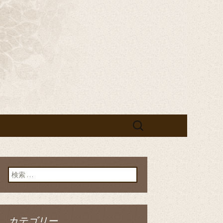
宴なら「黄
検
索:
検索:
カテゴリー