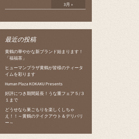
3月 »
最近の投稿
黄鶴の華やかな新ブランド始まります！
「福福茶」
ヒューマンプラザ黄鶴が皆様のティータ
イムを彩ります
Human Plaza KOKAKU Presents
好評につき期間延長！うな重フェア５/３
１まで
どうせなら巣ごもりを楽しくしちゃ
え！！～黄鶴のテイクアウト＆デリバリ
ー～