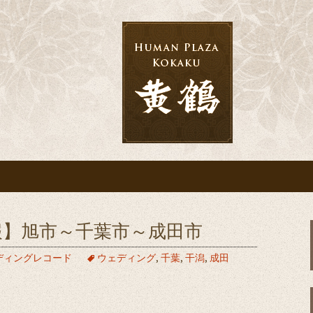
宴なら「黄鶴」へ
会・結婚式・披露
報】旭市～千葉市～成田市
ディングレコード
ウェディング
,
千葉
,
干潟
,
成田